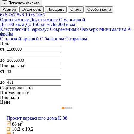
Показать фильтр
Размер
Этажность
Площадь
Стиль
Особенности
6x6
7x7
8x6
10x6
10x7
Одноэтажные
Двухэтажные
С мансардой
До 100 кв.м
До 150 кв.м
До 200 кв.м
Классический
Барнхаус
Современный
Фахверк
Минимализм
А-
фрейм
С плоской крышей
С балконом
С гаражом
Цена
от
—
до
Площадь, м²
от
—
до
Сортировать по:
Популярности
Площади
Цене
Проект каркасного дома К 88
2
88 м
10,2 х 10,2
3