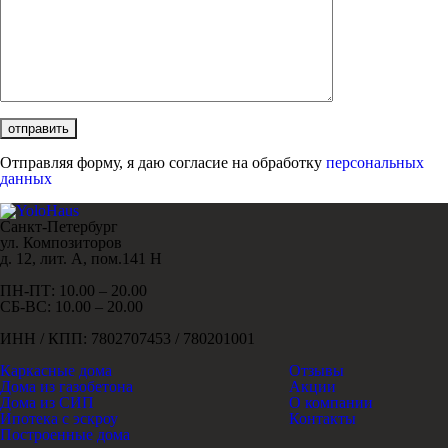
Отправляя форму, я даю согласие на обработку
персональных
данных
Санкт-Петербург
ул. Композиторов
д. 12, лит. А, пом.141 Н
ПН-ПТ: 10.00 – 20.00
СБ-ВС: 10.00 – 20.00
ИНН / КПП: 7802707453 / 780201001
Каркасные дома
Отзывы
Дома из газобетона
Акции
Дома из СИП
О компании
Ипотека с эскроу
Контакты
Построенные дома