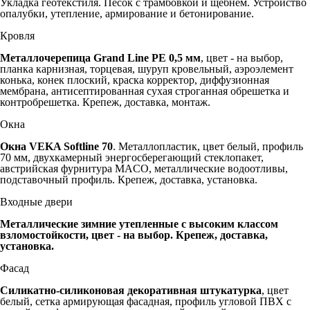
Укладка геотекстиля. Песок с трамбовкой и щебнем. Устройство
опалубки, утепление, армирование и бетонирование.
Кровля
Металлочерепица Grand Line PE 0,5 мм
, цвет - на выбор,
планка карнизная, торцевая, шуруп кровельный, аэроэлемент
конька, конек плоский, краска корректор, диффузионная
мембрана, антисептированная сухая строганная обрешетка и
контробрешетка. Крепеж, доставка, монтаж.
Окна
Окна VEKA Softline 70
. Металлопластик, цвет белый, профиль
70 мм, двухкамерный энергосберегающий стеклопакет,
австрийская фурнитура MACO, металлические водоотливы,
подставочный профиль. Крепеж, доставка, установка.
Входные двери
Металлические зимние утепленные с высоким классом
взломостойкости, цвет - на выбор. Крепеж, доставка,
установка.
Фасад
Силикатно-силиконовая декоративная штукатурка
, цвет
белый, сетка армирующая фасадная, профиль угловой ПВХ с