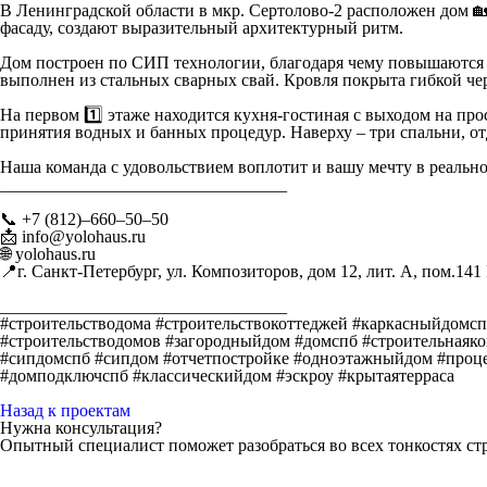
В Ленинградской области в мкр. Сертолово-2 расположен дом 
фасаду, создают выразительный архитектурный ритм.
Дом построен по СИП технологии, благодаря чему повышаются е
выполнен из стальных сварных свай. Кровля покрыта гибкой че
На первом 1️⃣ этаже находится кухня-гостиная с выходом на про
принятия водных и банных процедур. Наверху – три спальни, отд
Наша команда с удовольствием воплотит и вашу мечту в реально
_________________________________
📞 +7 (812)–660–50–50
📩 info@yolohaus.ru
🌐 yolohaus.ru
📍г. Санкт-Петербург, ул. Композиторов, дом 12, лит. А, пом.141
_________________________________
#строительстводома #строительствокоттеджей #каркасныйдом
#строительстводомов #загородныйдом #домспб #строительнаяк
#сипдомспб #сипдом #отчетпостройке #одноэтажныйдом #процес
#домподключспб #классическийдом #эскроу #крытаятерраса
Назад к проектам
Нужна консультация?
Опытный специалист поможет разобраться во всех тонкостях ст