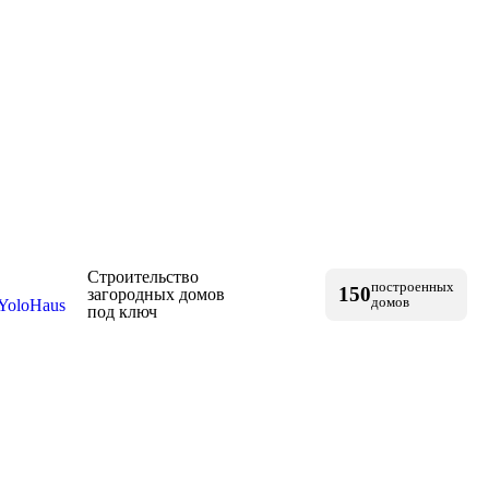
Строительство
построенных
150
загородных домов
домов
под ключ