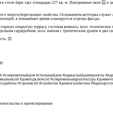
 в стиле барн хаус площадью 227 кв. м. Панорамные окна 🪟 в
го энергосберегающие свойства. Основанием коттеджа служат ж
репицей, в ближайшее время планируется отделка фасада.
сторную открытую террасу, гостевая комната, холл, техническое 
ельная гардеробная, холл, ванная с тропическим душем и два са
сть. 😊
 Н
спб #современныйдом #стильныйдом #каркасныйдомпроекты #к
омпанияспб #домподключспб #современнаяархитектура #доммечт
сработы #строимспб #газобетон #домизгазобетона #барнхауссп
роительства и проектирования