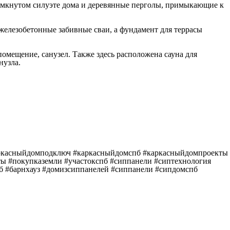
 замкнутом силуэте дома и деревянные перголы, примыкающие к
елезобетонные забивные сваи, а фундамент для террасы
помещение, санузел. Также здесь расположена сауна для
нузла.
аркасныйдомподключ #каркасныйдомспб #каркасныйдомпроекты
ы #покупказемли #участокспб #сиппанели #сиптехнология
б #барнхауз #домизсиппанелей #сиппанели #сипдомспб