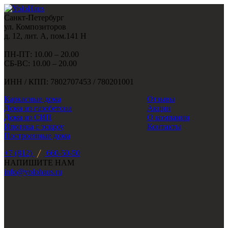
Санкт-Петербург
ул. Композиторов
д. 12, лит. А, пом.141 Н
ПН-ПТ: 10.00 – 20.00
СБ-ВС: 10.00 – 20.00
ИНН / КПП: 7802707453 / 780201001
Каркасные дома
Отзывы
Дома из газобетона
Акции
Дома из СИП
О компании
Ипотека с эскроу
Контакты
Построенные дома
+7 (812)
660-50-50
НАПИШИТЕ НАМ
info@yolohaus.ru