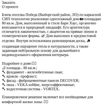
Заказать
О проекте
Близь поселка Победа (Выборгский район, ЛО) по каркасной
СИП технологии реализован одноэтажный дом 🏡 площадью
80 кв.м. Дом, выполненный в стиле Барн Хаус, органично
вписывается в природный ландшафт. Его архитектура
отличается лаконичностью, с акцентом на прямые линии и
геометрические формы. 🌿 Дом выполнен в предчистовой
отделке. Внутри использована разноширокая доска, 🪵
создающая ощущение тепла и натуральности, а также
задающая нейтральную основу для дальнейшего
индивидуального оформления интерьера.
Подробнее о доме:👇🏼
📐 площадь - 80 кв.м.;
🔨 фундамент - железобетонные сваи;
🔨 кровля - профлист;
🔨 фасад - фиброцементные панели DECOVER;
🔨 окна - VEKA softline, энергоэффективные;
🔨 водосточная система - VORTEX.
Планировочное решение включает все необходимые для
комфортной жизни зоны: 👇🏼