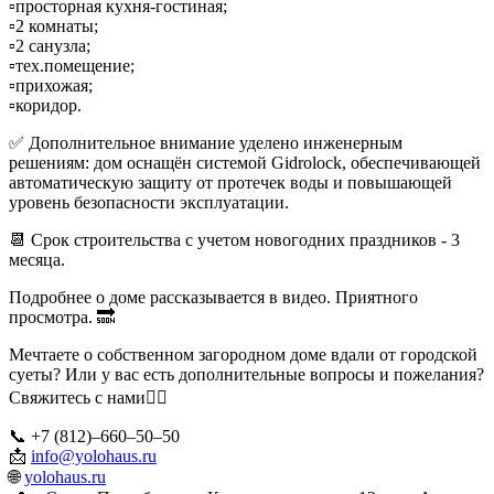
▫️просторная кухня-гостиная;
▫️2 комнаты;
▫️2 санузла;
▫️тех.помещение;
▫️прихожая;
▫️коридор.
✅ Дополнительное внимание уделено инженерным
решениям: дом оснащён системой Gidrolock, обеспечивающей
автоматическую защиту от протечек воды и повышающей
уровень безопасности эксплуатации.
📆 Срок строительства с учетом новогодних праздников - 3
месяца.
Подробнее о доме рассказывается в видео. Приятного
просмотра. 🔜
Мечтаете о собственном загородном доме вдали от городской
суеты? Или у вас есть дополнительные вопросы и пожелания?
Свяжитесь с нами👇🏼
📞 +7 (812)–660–50–50
📩
info@yolohaus.ru
🌐
yolohaus.ru