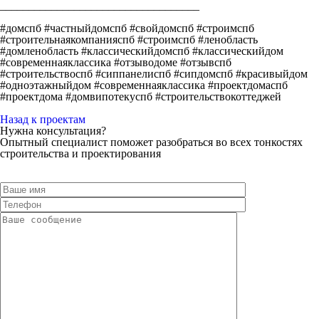
___________________________________
#домспб #частныйдомспб #свойдомспб #строимспб
#строительнаякомпанияспб #строимспб #ленобласть
#домленобласть #классическийдомспб #классическийдом
#современнаяклассика #отзыводоме #отзывспб
#строительствоспб #сиппанелиспб #сипдомспб #красивыйдом
#одноэтажныйдом #современнаяклассика #проектдомаспб
#проектдома #домвипотекуспб #строительствокоттеджей
Назад к проектам
Нужна консультация?
Опытный специалист поможет разобраться во всех тонкостях
строительства и проектирования