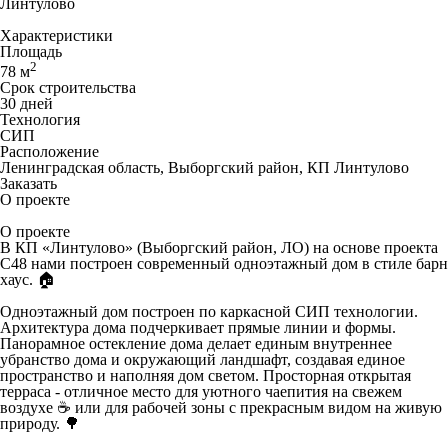
Линтулово
Характеристики
Площадь
2
78 м
Срок строительства
30 дней
Технология
СИП
Расположение
Ленинградская область, Выборгский район, КП Линтулово
Заказать
О проекте
О проекте
В КП «Линтулово» (Выборгский район, ЛО) на основе проекта
С48 нами построен современный одноэтажный дом в стиле барн
хаус. 🏠
Одноэтажный дом построен по каркасной СИП технологии.
Архитектура дома подчеркивает прямые линии и формы.
Панорамное остекление дома делает единым внутреннее
убранство дома и окружающий ландшафт, создавая единое
пространство и наполняя дом светом. Просторная открытая
терраса - отличное место для уютного чаепития на свежем
воздухе ☕️ или для рабочей зоны с прекрасным видом на живую
природу. 🌳