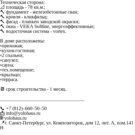
Техническая сторона:
📐 площадь - 78 кв.м.;
🔨 фундамент - железобетонные сваи;
🔨 кровля - кликфальц;
🔨 фасад - планкен заводской окраски;
🔨 окна - VEKA Softline, энергоэффективные;
🔨 водосточная система - vortex.
В доме расположены:
▫️прихожая;
▫️кухня-гостиная;
▫️2 спальни;
▫️санузел;
▫️сауна;
▫️тех.помещение;
▫️крыльцо;
▫️терраса.
📆 срок строительства - 1 месяц.
___________________________________
📞 +7 (812)–660–50–50
📩 info@yolohaus.ru
🌐 yolohaus.ru
📍г. Санкт-Петербург, ул. Композиторов, дом 12, лит. А, пом.141
Н