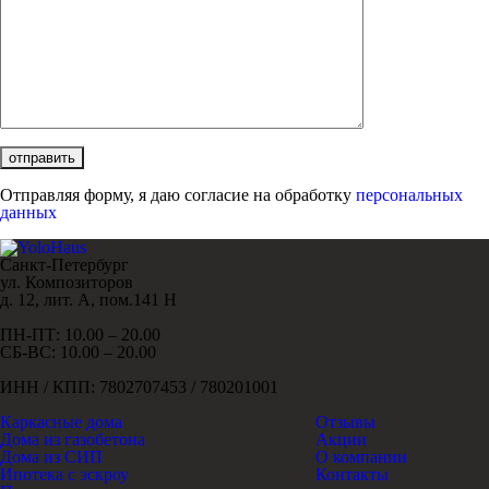
Отправляя форму, я даю согласие на обработку
персональных
данных
Санкт-Петербург
ул. Композиторов
д. 12, лит. А, пом.141 Н
ПН-ПТ: 10.00 – 20.00
СБ-ВС: 10.00 – 20.00
ИНН / КПП: 7802707453 / 780201001
Каркасные дома
Отзывы
Дома из газобетона
Акции
Дома из СИП
О компании
Ипотека с эскроу
Контакты