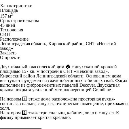
Характеристики
Площадь
2
157 м
Срок строительства
45 дней
Технология
СИП
Расположение
Ленинградская область, Кировский район, СНТ «Невский
завод»
Заказать
О проекте
Двухэтажный классический дом 🏠 с двухскатной кровлей
площадью 157 кв. м построен в СНТ «Невский завод»,
Кировский район Ленинградской области. Основанием дома
выступает фундамент из железобетонных забивных свай. Фасад
выполнен из фиброцементных панелей Decover. Двускатная
крыша покрыта усиленной металлочерепицей Grandline.
На первом 1️⃣ этаже дома расположена просторная кухня-
гостиная, спальня, санузел, техническое помещение, прихожая и
холл.
На втором 2️⃣ этаже три спальни, кабинет, холл и санузел. К
фасаду примыкает крытая крыльцо.
__________________