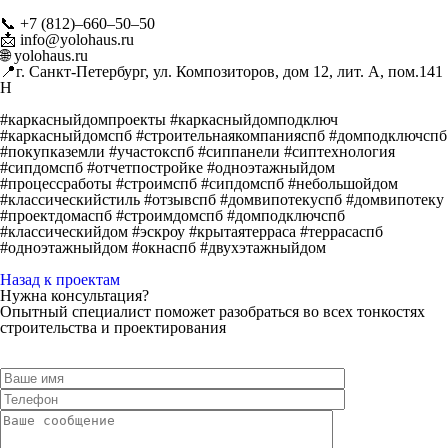
📞 +7 (812)–660–50–50
📩 info@yolohaus.ru
🌐 yolohaus.ru
📍г. Санкт-Петербург, ул. Композиторов, дом 12, лит. А, пом.141
Н
#каркасныйдомпроекты #каркасныйдомподключ
#каркасныйдомспб #строительнаякомпанияспб #домподключспб
#покупказемли #участокспб #сиппанели #сиптехнология
#сипдомспб #отчетпостройке #одноэтажныйдом
#процессработы #строимспб #сипдомспб #небольшойдом
#классическийстиль #отзывспб #домвипотекуспб #домвипотеку
#проектдомаспб #строимдомспб #домподключспб
#классическийдом #эскроу #крытаятерраса #террасаспб
#одноэтажныйдом #окнаспб #двухэтажныйдом
Назад к проектам
Нужна консультация?
Опытный специалист поможет разобраться во всех тонкостях
строительства и проектирования