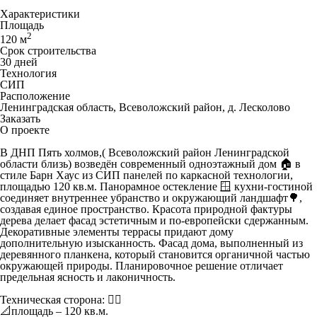
Характеристики
Площадь
2
120 м
Срок строительства
30 дней
Технология
СИП
Расположение
Ленинградская область, Всеволожский район, д. Лесколово
Заказать
О проекте
В ДНП Пять холмов,( Всеволожский район Ленинградской
области близь) возведён современный одноэтажный дом 🏠 в
стиле Барн Хаус из СИП панелей по каркасной технологии,
площадью 120 кв.м. Панорамное остекление 🪟 кухни-гостиной
соединяет внутреннее убранство и окружающий ландшафт🌳,
создавая единое пространство. Красота природной фактуры
дерева делает фасад эстетичным и по-европейски сдержанным.
Декоративные элементы террасы придают дому
дополнительную изысканность. Фасад дома, выполненный из
деревянного планкена, который становится органичной частью
окружающей природы. Планировочное решение отличает
предельная ясность и лаконичность.
Техническая сторона: 👇🏼
📐площадь – 120 кв.м.