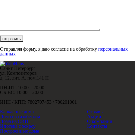
Отправляя форму, я даю согласие на обработку
персональных
данных
Санкт-Петербург
ул. Композиторов
д. 12, лит. А, пом.141 Н
ПН-ПТ: 10.00 – 20.00
СБ-ВС: 10.00 – 20.00
ИНН / КПП: 7802707453 / 780201001
Каркасные дома
Отзывы
Дома из газобетона
Акции
Дома из СИП
О компании
Ипотека с эскроу
Контакты
Построенные дома