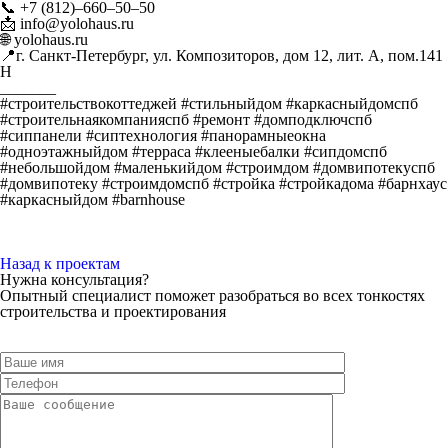
📞 +7 (812)–660–50–50
📩 info@yolohaus.ru
🌐 yolohaus.ru
📍г. Санкт-Петербург, ул. Композиторов, дом 12, лит. А, пом.141
Н
_______
#строительствокоттеджей #стильныйдом #каркасныйдомспб
#строительнаякомпанияспб #ремонт #домподключспб
#сиппанели #сиптехнология #панорамныеокна
#одноэтажныйдом #терраса #клееныебалки #сипдомспб
#небольшойдом #маленькийдом #строимдом #домвипотекуспб
#домвипотеку #строимдомспб #стройка #стройкадома #барнхаус
#каркасныйдом #barnhouse
Назад к проектам
Нужна консультация?
Опытный специалист поможет разобраться во всех тонкостях
строительства и проектирования