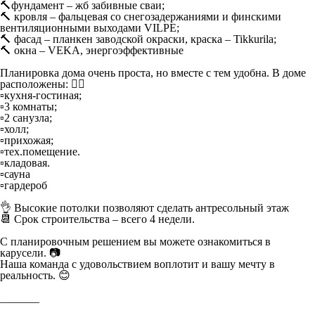
🔨фундамент – жб забивные сваи;
🔨 кровля – фальцевая со снегозадержаниями и финскими
вентиляционными выходами VILPE;
🔨 фасад – планкен заводской окраски, краска – Tikkurila;
🔨 окна – VEKA, энергоэффективные
Планировка дома очень проста, но вместе с тем удобна. В доме
расположены: 👇🏼
▫️кухня-гостиная;
▫️3 комнаты;
▫️2 санузла;
▫️холл;
▫️прихожая;
▫️тех.помещение.
▫️кладовая.
▫️сауна
▫️гардероб
👌 Высокие потолки позволяют сделать антресольный этаж
📆 Срок строительства – всего 4 недели.
С планировочным решением вы можете ознакомиться в
карусели. 📷
Наша команда с удовольствием воплотит и вашу мечту в
реальность. 😊
_______