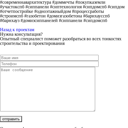
#современнаяархитектура #доммечты #покупказемли
#участокспб #сиппанели #сиптехнология #сипдомспб #сипдом
#отчетпостройке #одноэтажныйдом #процессработы
#строимспб #газобетон #домизгазобетона #барнхаусспб
#барнхауз #домизсиппанелей #сиппанели #сипдомспб
Назад к проектам
Нужна консультация?
Опытный специалист поможет разобраться во всех тонкостях
строительства и проектирования