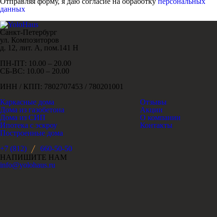
Отправляя форму, я даю согласие на обработку
персональных
данных
Санкт-Петербург
ул. Композиторов
д. 12, лит. А, пом.141 Н
ПН-ПТ: 10.00 – 20.00
СБ-ВС: 10.00 – 20.00
ИНН / КПП: 7802707453 / 780201001
Каркасные дома
Отзывы
Дома из газобетона
Акции
Дома из СИП
О компании
Ипотека с эскроу
Контакты
Построенные дома
+7 (812)
660-50-50
НАПИШИТЕ НАМ
info@yolohaus.ru