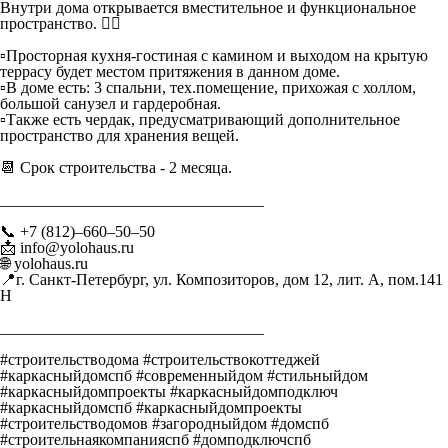
Внутри дома открывается вместительное и функциональное
пространство. 👇🏼
▫️Просторная кухня-гостиная с камином и выходом на крытую
террасу будет местом притяжения в данном доме.
▫️В доме есть: 3 спальни, тех.помещение, прихожая с холлом,
большой санузел и гардеробная.
▫️Также есть чердак, предусматривающий дополнительное
пространство для хранения вещей.
📆 Срок строительства - 2 месяца.
_________________________________
📞 +7 (812)–660–50–50
📩 info@yolohaus.ru
🌐 yolohaus.ru
📍г. Санкт-Петербург, ул. Композиторов, дом 12, лит. А, пом.141
Н
_________________________________
#строительстводома #строительствокоттеджей
#каркасныйдомспб #современныйдом #стильныйдом
#каркасныйдомпроекты #каркасныйдомподключ
#каркасныйдомспб #каркасныйдомпроекты
#строительстводомов #загородныйдом #домспб
#строительнаякомпанияспб #домподключспб