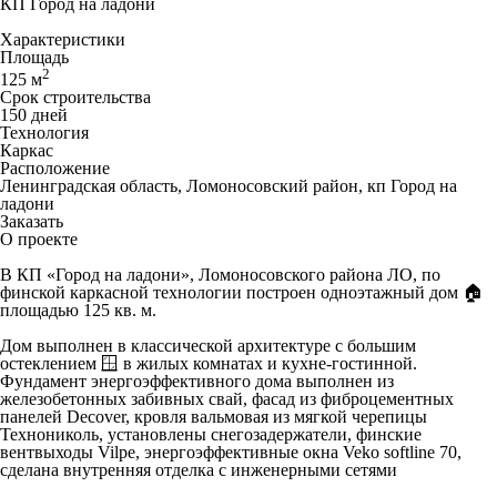
КП Город на ладони
Характеристики
Площадь
2
125 м
Срок строительства
150 дней
Технология
Каркас
Расположение
Ленинградская область, Ломоносовский район, кп Город на
ладони
Заказать
О проекте
В КП «Город на ладони», Ломоносовского района ЛО, по
финской каркасной технологии построен одноэтажный дом 🏠
площадью 125 кв. м.
Дом выполнен в классической архитектуре с большим
остеклением 🪟 в жилых комнатах и кухне-гостинной.
Фундамент энергоэффективного дома выполнен из
железобетонных забивных свай, фасад из фиброцементных
панелей Decover, кровля вальмовая из мягкой черепицы
Технониколь, установлены снегозадержатели, финские
вентвыходы Vilpe, энергоэффективные окна Veko softline 70,
сделана внутренняя отделка с инженерными сетями